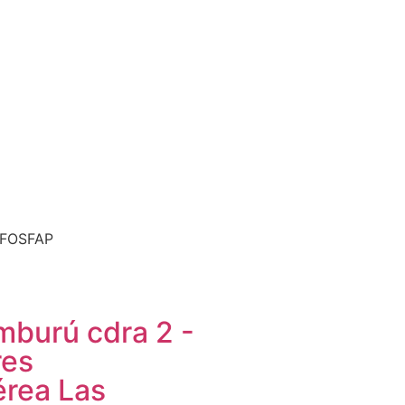
S FOSFAP
mburú cdra 2 -
res
érea Las