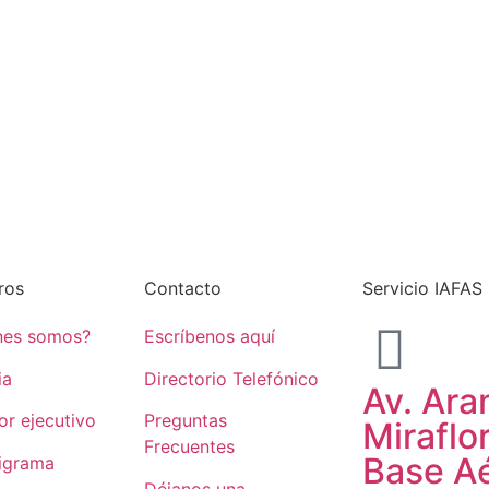
ros
Contacto
Servicio IAFA
nes somos?
Escríbenos aquí
ia
Directorio Telefónico
Av. Ara
or ejecutivo
Preguntas
Miraflo
Frecuentes
Base A
igrama
Déjanos una