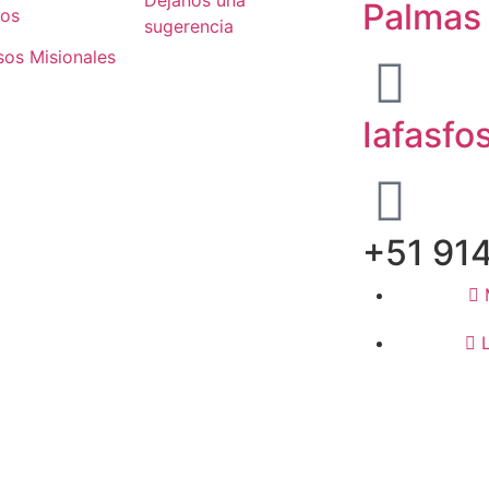
Palmas
dos
sugerencia
sos Misionales
Iafasfo
+51 91